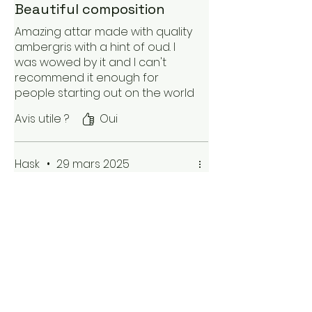
Beautiful composition
Amazing attar made with quality
ambergris with a hint of oud. I
was wowed by it and I can't
recommend it enough for
people starting out on the world
of attars. It has amazing
Avis utile ?
Oui
longevity (10+ hours) and the
projection can vary depending
on how much you apply but
Hask
•
29 mars 2025
even with little you will 100%
notice it all day and others
Noté 5 sur 5.
around you too.
Imposant et raffiné
Dès qu'on le sent on l'adopte
immédiatement.. Un coup de
cœur pour cette senteur
puissante mais raffinée. Très
agréable, et dure longtemps !