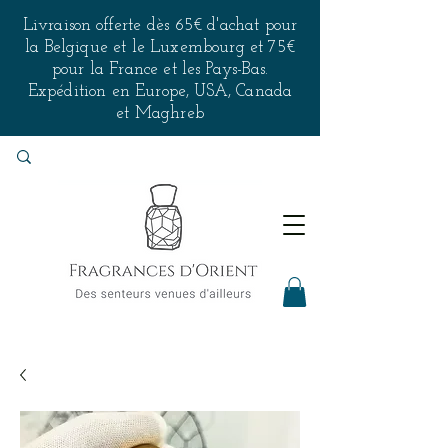
Livraison offerte dès 65€ d'achat pour
la Belgique et le Luxembourg et 75€
pour la France et les Pays-Bas.
Expédition en Europe, USA, Canada
et Maghreb