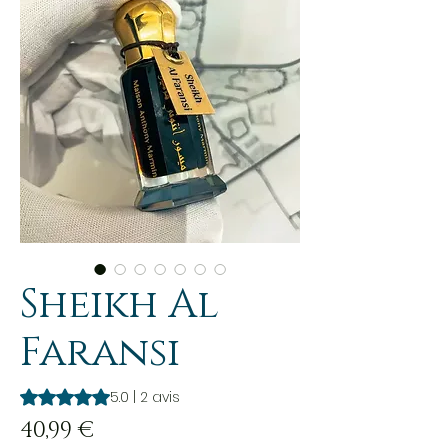
Sheikh Al
Faransi
La note est de 5.0 sur cinq étoiles selon 2 avis
5.0 | 2 avis
Prix
40,99 €