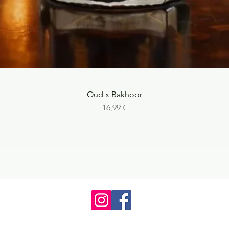
Aperçu rapide
Oud x Bakhoor
Prix
16,99 €