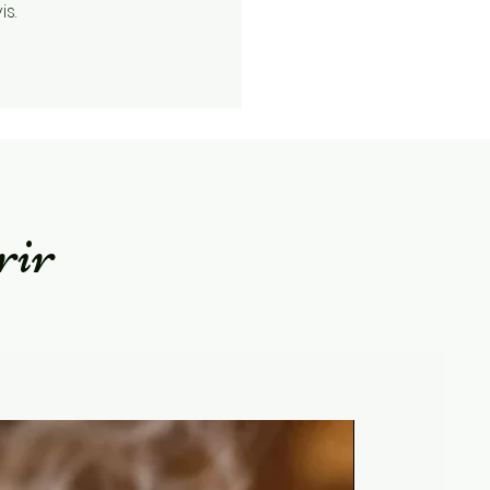
s.
rir