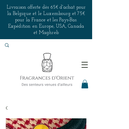
Livraison offerte dès 65€ d'achat pour
la Belgique et le Luxembourg et 75€
pour la France et les Pays-Bas.
Expédition en Europe, USA, Canada
et Maghreb