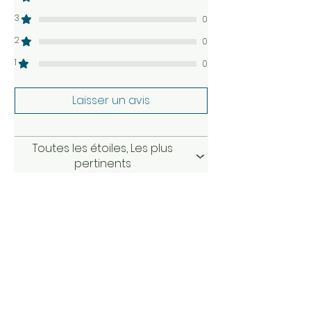
3
0
2
0
1
0
Laisser un avis
Toutes les étoiles, Les plus
pertinents
1 avis
Al Bl
•
30 mai
Vérifié
Noté 5 sur 5.
Belle surprise
Incroyable, une goutte suffit