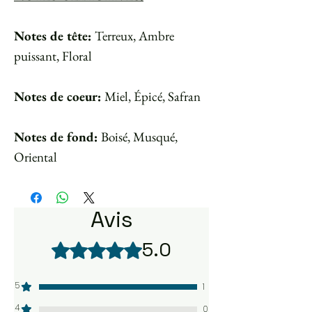
Notes de tête:
Terreux, Ambre
puissant, Floral
Notes de coeur:
Miel, Épicé, Safran
Notes de fond:
Boisé, Musqué,
Oriental
Avis
5.0
Noté 5 sur 5.
5
1
4
0