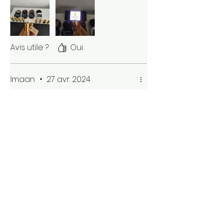
Avis utile ?
Oui
Imaan
•
27 avr. 2024
Vérifié
Noté 5 sur 5.
So pretty!
Bilqis is perfectly harmonious,
nothing lacks or overpowers.
God bless the makers' hands
(and noses ;))
Avis utile ?
Oui (2)
D'autres articles à