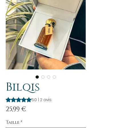
Bilqis
La note est de 5.0 sur cinq étoiles selon 2 avis
5.0 | 2 avis
Prix
25,99 €
Taille
*