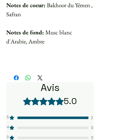
Notes de coeur:
Bakhoor du Yémen ,
Safran
Notes de fond:
Musc blanc
d'Arabie, Ambre
Avis
5.0
Noté 5 sur 5.
5
2
4
0
3
0