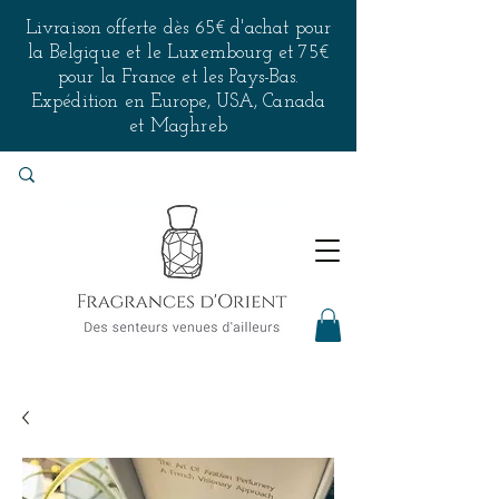
Livraison offerte dès 65€ d'achat pour
la Belgique et le Luxembourg et 75€
pour la France et les Pays-Bas.
Expédition en Europe, USA, Canada
et Maghreb