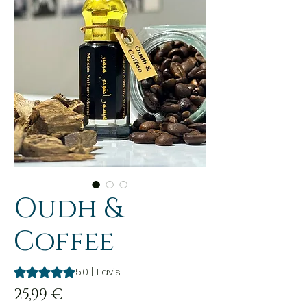
Oudh &
Coffee
La note est de 5.0 sur cinq étoiles selon 1 avis
5.0 | 1 avis
Prix
25,99 €