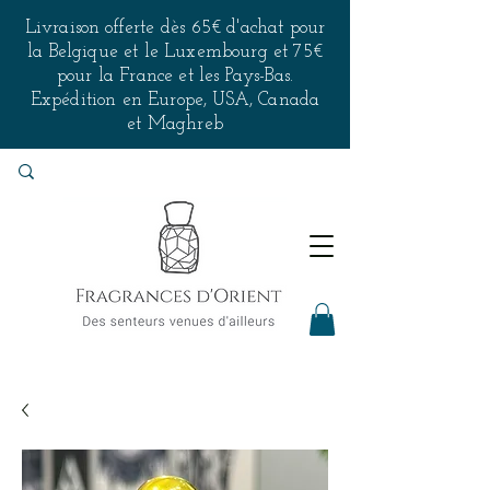
Livraison offerte dès 65€ d'achat pour
la Belgique et le Luxembourg et 75€
pour la France et les Pays-Bas.
Expédition en Europe, USA, Canada
et Maghreb