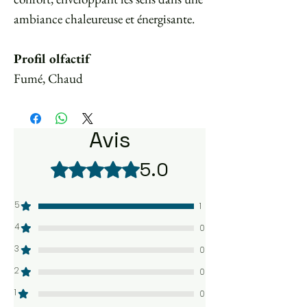
ambiance chaleureuse et énergisante.
Profil olfactif
Fumé, Chaud
Avis
5.0
Noté 5 sur 5.
5
1
4
0
3
0
2
0
1
0