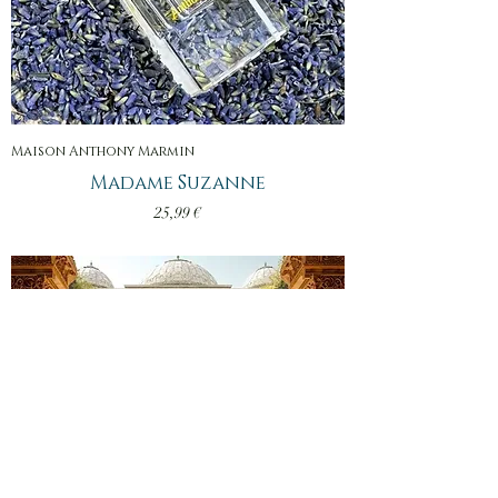
Maison Anthony Marmin
Madame Suzanne
Prix
25,99 €