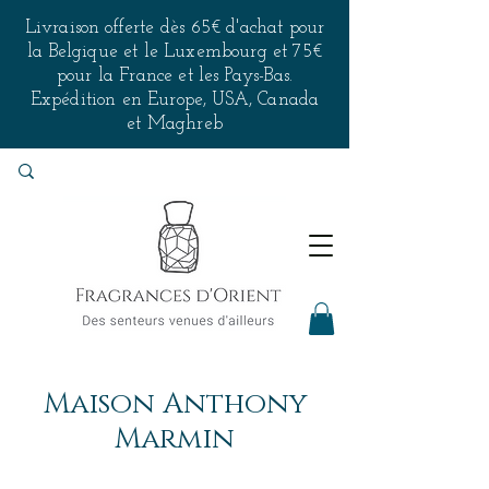
Livraison offerte dès 65€ d'achat pour
la Belgique et le Luxembourg et 75€
pour la France et les Pays-Bas.
Expédition en Europe, USA, Canada
et Maghreb
Maison Anthony
Marmin