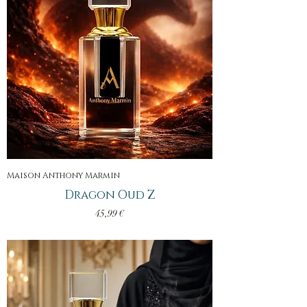
Maison Anthony Marmin
Dragon Oud Z
Prix
45,99 €