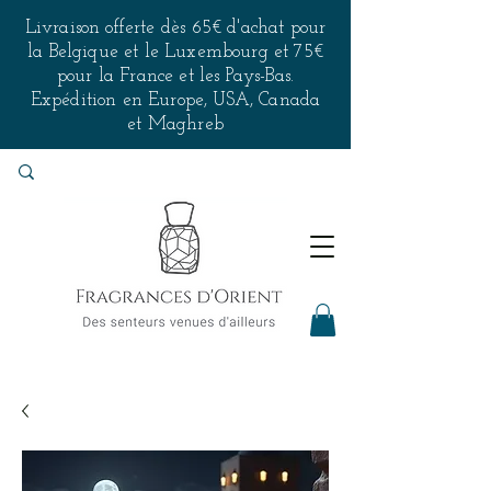
Livraison offerte dès 65€ d'achat pour
la Belgique et le Luxembourg et 75€
pour la France et les Pays-Bas.
Expédition en Europe, USA, Canada
et Maghreb