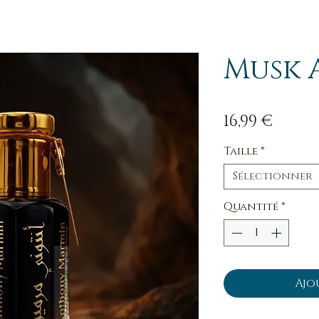
Musk 
Prix
16,99 €
Taille
*
Sélectionner
Quantité
*
Ajo