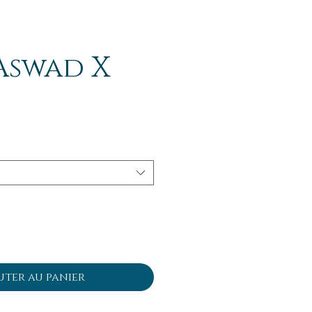
Aswad X
uter au panier