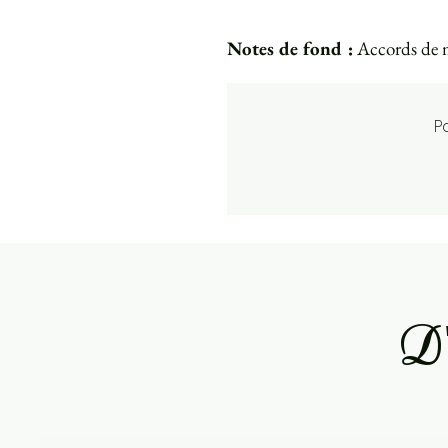
Notes de fond :
Accords de m
P
D'