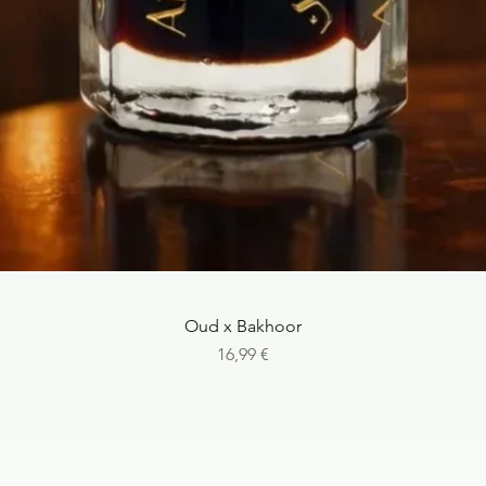
Aperçu rapide
Oud x Bakhoor
Prix
16,99 €