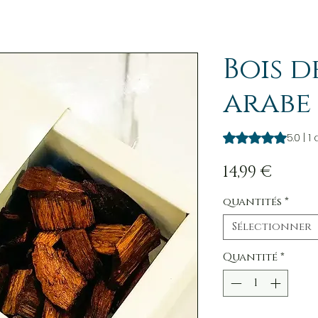
Bois d
arabe
La note est de 5.0 
5.0 | 1 
Prix
14,99 €
quantités
*
Sélectionner
Quantité
*