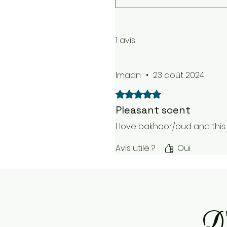
1 avis
Imaan
•
23 août 2024
Noté 5 sur 5.
Pleasant scent
I love bakhoor/oud and this
Avis utile ?
Oui
D'