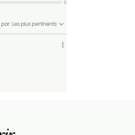
0
 par :
Les plus pertinents
rir