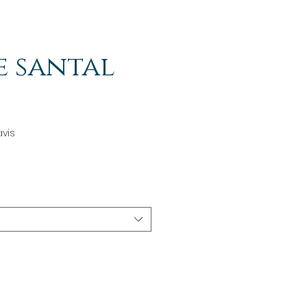
e santal
sur cinq étoiles selon 1 avis
avis