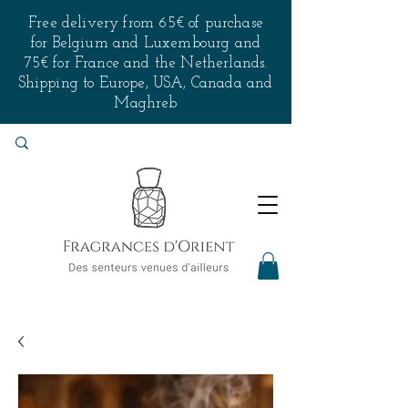
Free delivery from 65€ of purchase
for Belgium and Luxembourg and
75€ for France and the Netherlands.
Shipping to Europe, USA, Canada and
Maghreb