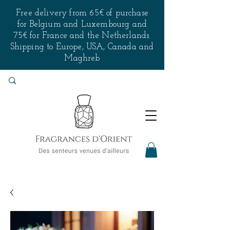
Free delivery from 65€ of purchase
for Belgium and Luxembourg and
75€ for France and the Netherlands.
Shipping to Europe, USA, Canada and
Maghreb