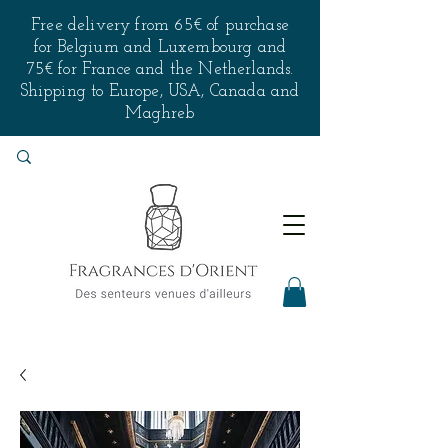
Free delivery from 65€ of purchase
for Belgium and Luxembourg and
75€ for France and the Netherlands.
Shipping to Europe, USA, Canada and
Maghreb