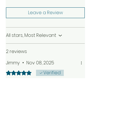
Leave a Review
All stars, Most Relevant
2 reviews
Jimmy
•
Nov 08, 2025
Verified
Rated 5 out of 5 stars.
You’ll like this if you miss
Oud Cuiré
Imam Al Arabi is a great scent
with beautiful tones of leather
and oud. It’s like the old Oud
Cuiré with a fresh opening.