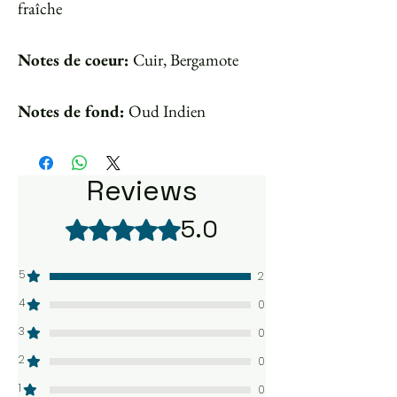
fraîche
Notes de coeur:
Cuir, Bergamote
Notes de fond:
Oud Indien
Reviews
5.0
Rated 5 out of 5 stars.
5
2
4
0
3
0
2
0
1
0