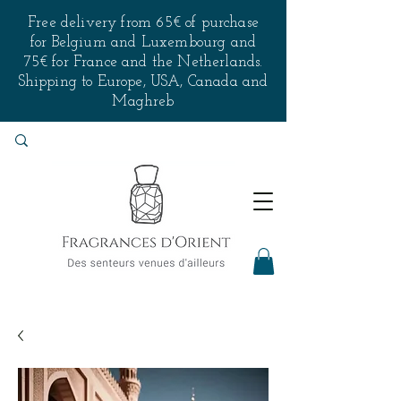
Free delivery from 65€ of purchase
for Belgium and Luxembourg and
75€ for France and the Netherlands.
Shipping to Europe, USA, Canada and
Maghreb