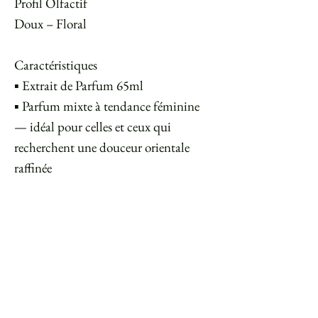
Profil Olfactif
Doux – Floral
⠀
Caractéristiques
▪️ Extrait de Parfum 65ml
▪️ Parfum mixte à tendance féminine
— idéal pour celles et ceux qui
recherchent une douceur orientale
raffinée
No Reviews Yet
Share your thoughts. Be the first to
leave a review.
Leave a Review