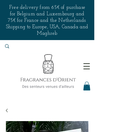
Free delivery from 65€ of purchase
for Belgium and Luxembourg and
75€ for France and the Netherlands.
Shipping to Europe, USA, Canada and
Maghreb