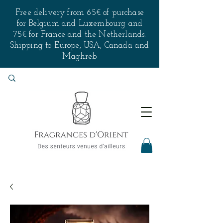
Free delivery from 65€ of purchase
for Belgium and Luxembourg and
75€ for France and the Netherlands.
Shipping to Europe, USA, Canada and
Maghreb