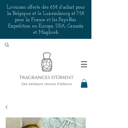
Livraison offerte dès 65€ d'achat pour
la Belgique et le Luxembourg et 75€
pour la France et les Pays-Bas.
Expédition en Europe, USA, Canada
et Maghreb