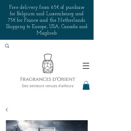
Free delivery from 65€ of purchase
for Belgium and Luxembourg and
75€ for France and the Netherlands.
Shipping to Europe, USA, Canada and
Maghreb